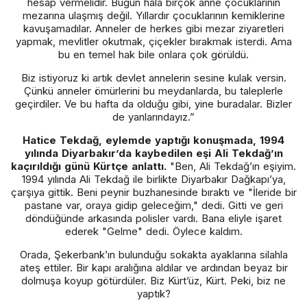
hesap vermelidir. Bugün hâlâ birçok anne çocuklarının
mezarına ulaşmış değil. Yıllardır çocuklarının kemiklerine
kavuşamadılar. Anneler de herkes gibi mezar ziyaretleri
yapmak, mevlitler okutmak, çiçekler bırakmak isterdi. Ama
bu en temel hak bile onlara çok görüldü.
Biz istiyoruz ki artık devlet annelerin sesine kulak versin.
Çünkü anneler ömürlerini bu meydanlarda, bu taleplerle
geçirdiler. Ve bu hafta da olduğu gibi, yine buradalar. Bizler
de yanlarındayız.”
Hatice Tekdağ, eylemde yaptığı konuşmada, 1994
yılında Diyarbakır’da kaybedilen eşi Ali Tekdağ’ın
kaçırıldığı günü Kürtçe anlattı.
"Ben, Ali Tekdağ’ın eşiyim.
1994 yılında Ali Tekdağ ile birlikte Diyarbakır Dağkapı’ya,
çarşıya gittik. Beni peynir buzhanesinde bıraktı ve "İleride bir
pastane var, oraya gidip geleceğim," dedi. Gitti ve geri
döndüğünde arkasında polisler vardı. Bana eliyle işaret
ederek "Gelme" dedi. Öylece kaldım.
Orada, Şekerbank’ın bulunduğu sokakta ayaklarına silahla
ateş ettiler. Bir kapı aralığına aldılar ve ardından beyaz bir
dolmuşa koyup götürdüler. Biz Kürt’üz, Kürt. Peki, biz ne
yaptık?