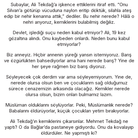
Subaylar, Ali Tekdağ’a işkence ettiklerini itiraf etti. “Onu
Silvan’a götürüp vücuduna naylon eritip döktük, silahla ateş
edip bir nehir kenarına attık,” dediler. Bu nehir nerede? Hâlâ o
nehri arıyoruz, kemiklerini bulabilmiş değiliz.
Devlet, işlediği suçu neden kabul etmiyor? Ali, 19 kez
gözaltına alındı. Onu kaybeden onlardı. Neden bunu kabul
etmiyorlar?
Biz anneyiz. Hiçbir annenin yüreği yansın istemiyoruz. Barış
ve özgürlükten bahsediyorlar ama hani nerede barış? Yine de
her şeye rağmen biz barış diyoruz.
Söyleyecek çok derdim var ama söyleyemiyorum. Yine de,
nerede olursa olsun ben ve çocuklarım sağ olduğumuz
sürece cenazemizin arkasında olacağız. Kemikler nerede
olursa olsun, bizim onları bulmamız lazım.
Müslüman olduklarını söylüyorlar. Peki, Müslümanlık nerede?
Babalarını öldürüyorlar, küçük çocukları yetim bırakıyorlar.
Ali Tekdağ’ın kemiklerini çıkarsınlar. Mehmet Tekdağ ne
yaptı? O da Bağlar’da pastaneye gidiyordu. Onu da kovalayıp
öldürdüler. Ne yapmıştı ki?