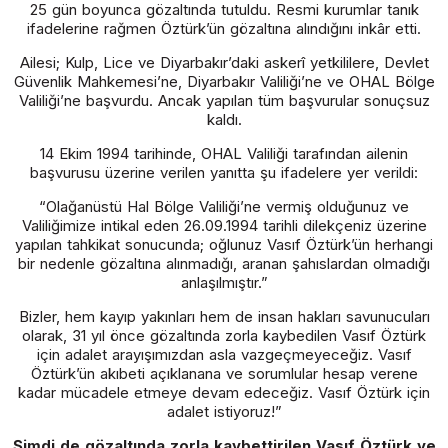
25 gün boyunca gözaltında tutuldu. Resmi kurumlar tanık
ifadelerine rağmen Öztürk’ün gözaltına alındığını inkâr etti.
Ailesi; Kulp, Lice ve Diyarbakır’daki askerî yetkililere, Devlet
Güvenlik Mahkemesi’ne, Diyarbakır Valiliği’ne ve OHAL Bölge
Valiliği’ne başvurdu. Ancak yapılan tüm başvurular sonuçsuz
kaldı.
14 Ekim 1994 tarihinde, OHAL Valiliği tarafından ailenin
başvurusu üzerine verilen yanıtta şu ifadelere yer verildi:
“Olağanüstü Hal Bölge Valiliği’ne vermiş olduğunuz ve
Valiliğimize intikal eden 26.09.1994 tarihli dilekçeniz üzerine
yapılan tahkikat sonucunda; oğlunuz Vasıf Öztürk’ün herhangi
bir nedenle gözaltına alınmadığı, aranan şahıslardan olmadığı
anlaşılmıştır.”
Bizler, hem kayıp yakınları hem de insan hakları savunucuları
olarak, 31 yıl önce gözaltında zorla kaybedilen Vasıf Öztürk
için adalet arayışımızdan asla vazgeçmeyeceğiz. Vasıf
Öztürk’ün akıbeti açıklanana ve sorumlular hesap verene
kadar mücadele etmeye devam edeceğiz. Vasıf Öztürk için
adalet istiyoruz!”
Şimdi de gözaltında zorla kaybettirilen Vasıf Öztürk ve