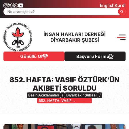
English
Kurdî
İNSAN HAKLARI DERNEĞI
DIYARBAKIR ŞUBESI
Gönüllü Ol
Başvuru Formu
852. HAFTA: VASIF ÖZTÜRK’ÜN
AKIBETİ SORULDU
Basın Açıklamaları
/
Diyarbakır Şubesi
/
852. HAFTA: VASIF
ÖZTÜRK’ÜN AKIBETİ
SORULDU