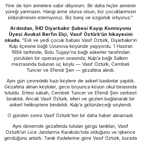
Yine de tüm annelere sabır diliyorum. Bir daha hiçbir annenin
yüreği yanmasın. Hangi anne olursa olsun, biz çocuklarımızın
öldürülmesini istemiyoruz. Biz barış ve özgürlük istiyoruz.”
Ardından, İHD Diyarbakır Şubesi Kayıp Komisyonu
Üyesi Avukat Berfin Elçi, Vasıf Öztürk’ün hikayesini
okudu.
“Evli ve yedi çocuk babası Vasıf Öztürk, Diyarbakır’ın
Kulp ilçesine bağlı Uzunova köyünde yaşıyordu. 1 Haziran
1994 tarihinde, Bolu Tugayı'na bağlı askerler tarafından
yürütülen bir operasyon sırasında, Kulp’a bağlı Salkım
mezrasında bulunan üç köylü — Vasıf Öztürk, Cembeli
Tuncer ve Efendi Şen — gözaltına alındı.
Aynı gün çevredeki bazı köylere de askerî baskınlar yapıldı.
Gözaltına alınan köylüler, gece boyunca köyün okul binasında
tutuldu. Ertesi sabah, Cembeli Tuncer ve Efendi Şen serbest
bırakıldı. Ancak Vasıf Öztürk, elleri ve gözleri bağlanarak bir
askerî helikoptere bindirildi. Kulp’a götürüleceği söylendi.
O günden sonra Vasıf Öztürk’ten bir daha haber alınamadı.
Aynı dönemde gözaltında tutulan görgü tanıkları, Vasıf
Öztürk’ün Lice Jandarma Karakolu’nda olduğunu ve işkence
gördüğünü anlattı. Tanık ifadelerine göre Vasıf Öztürk, burada