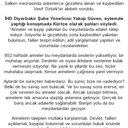
Salkım mezrasında askerlerce gözaltına alınan ve kaybedilen
Vasıf Öztürk’ün akıbeti soruldu.
İHD Diyarbakır Şube Yöneticisi Yakup Güven, eylemde
yaptığı konuşmada Kürtçe olarak şunları söyledi:
“Anneler ve kayıp yakınları bu meydanlarda adalet talep
ediyor. İstiyorlar ki gözaltında zorla kaybedilen yakınları
bulunsun, failler tespit edilsin, adil yargılamalar yapılsın ve
sorumlular cezalandırılsın.
852 haftadır anneler bu meydanlarda seslerini yükseltiyor, bir
muhatap arıyorlar. Devletin ve siyasi iktidarın seslerine kulak
vermesini istiyorlar. Ne yazık ki yıllardır bu ses, hiçbir
muhataba ulaşmadı. Kimse annelerin çağrısına yanıt vermiyor.
Aylardır bir süreçten haberdarız. Bu süreç bize ne vadediyor?
Belki de bu savaş son bulacak. Ve bu savaş sona ererse, en
çok sevinen bu anneler olacak. Ancak savaşın bitmesi,
annelerin tek amacına ulaştığı anlamına gelmiyor. Gerçek bir
barış ancak adaletle sağlanabilir. Barışın yolu da bu
meydanlardan geçiyor.
Annelerin talepleri mutlaka karşılanmalı. Devlet, failleri
açıklamalı, kayıplar bulunmalı ve sorumlular hukuk önünde