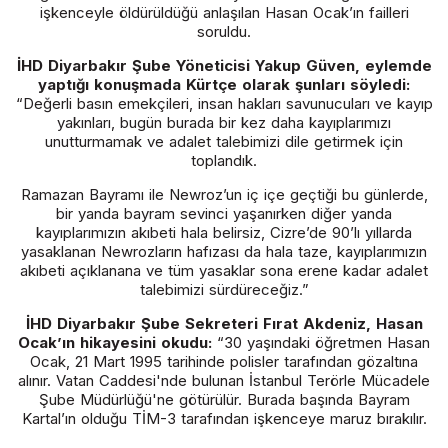
işkenceyle öldürüldüğü anlaşılan Hasan Ocak’ın failleri
soruldu.
İHD Diyarbakır Şube Yöneticisi Yakup Güven, eylemde
yaptığı konuşmada Kürtçe olarak şunları söyledi:
“Değerli basın emekçileri, insan hakları savunucuları ve kayıp
yakınları, bugün burada bir kez daha kayıplarımızı
unutturmamak ve adalet talebimizi dile getirmek için
toplandık.
Ramazan Bayramı ile Newroz’un iç içe geçtiği bu günlerde,
bir yanda bayram sevinci yaşanırken diğer yanda
kayıplarımızın akıbeti hala belirsiz, Cizre’de 90’lı yıllarda
yasaklanan Newrozların hafızası da hala taze, kayıplarımızın
akıbeti açıklanana ve tüm yasaklar sona erene kadar adalet
talebimizi sürdüreceğiz.”
İHD Diyarbakır Şube Sekreteri Fırat Akdeniz, Hasan
Ocak’ın hikayesini okudu:
“30 yaşındaki öğretmen Hasan
Ocak, 21 Mart 1995 tarihinde polisler tarafından gözaltına
alınır. Vatan Caddesi'nde bulunan İstanbul Terörle Mücadele
Şube Müdürlüğü'ne götürülür. Burada başında Bayram
Kartal’ın olduğu TİM-3 tarafından işkenceye maruz bırakılır.