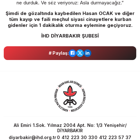
ne durduk. Ve söz veriyoruz: Asla durmayacağız.”
Şimdi de gözaltında kaybedilen Hasan OCAK ve diğer
tüm kayıp ve faili meçhul siyasi cinayetlere kurban
gidenler için 1 dakikalık oturma eylemine geçiyoruz.
İHD DİYARBAKIR ŞUBESİ
# Paylaş:
Ali Emiri 1.Sok. Yılmaz 2004 Apt. No: 1/3 Yenişehir/
DİYARBAKIR
diyarbakir@ihd.org.tr
0 412 223 30 33
0 412 223 57 37