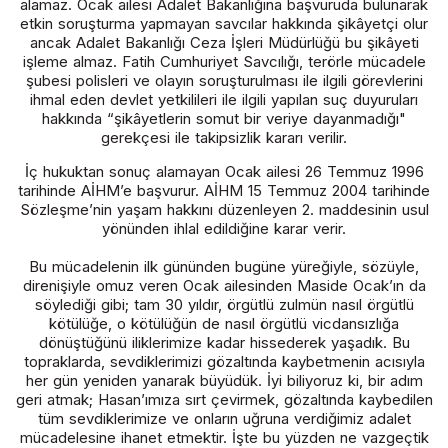
alamaz. Ocak ailesi Adalet Bakanlığına başvuruda bulunarak
etkin soruşturma yapmayan savcılar hakkında şikâyetçi olur
ancak Adalet Bakanlığı Ceza İşleri Müdürlüğü bu şikâyeti
işleme almaz. Fatih Cumhuriyet Savcılığı, terörle mücadele
şubesi polisleri ve olayın soruşturulması ile ilgili görevlerini
ihmal eden devlet yetkilileri ile ilgili yapılan suç duyuruları
hakkında “şikâyetlerin somut bir veriye dayanmadığı"
gerekçesi ile takipsizlik kararı verilir.
İç hukuktan sonuç alamayan Ocak ailesi 26 Temmuz 1996
tarihinde AİHM’e başvurur. AİHM 15 Temmuz 2004 tarihinde
Sözleşme’nin yaşam hakkını düzenleyen 2. maddesinin usul
yönünden ihlal edildiğine karar verir.
Bu mücadelenin ilk gününden bugüne yüreğiyle, sözüyle,
direnişiyle omuz veren Ocak ailesinden Maside Ocak’ın da
söylediği gibi; tam 30 yıldır, örgütlü zulmün nasıl örgütlü
kötülüğe, o kötülüğün de nasıl örgütlü vicdansızlığa
dönüştüğünü iliklerimize kadar hissederek yaşadık. Bu
topraklarda, sevdiklerimizi gözaltında kaybetmenin acısıyla
her gün yeniden yanarak büyüdük. İyi biliyoruz ki, bir adım
geri atmak; Hasan’ımıza sırt çevirmek, gözaltında kaybedilen
tüm sevdiklerimize ve onların uğruna verdiğimiz adalet
mücadelesine ihanet etmektir. İşte bu yüzden ne vazgeçtik