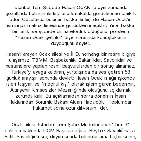
İstanbul Tem Şubede Hasan OCAK ile aynı zamanda
gözaltında bulunan iki kişi onu karakolda gördüklerine tanıklık
eder. Gözaltında bulunan başka iki kişi de Hasan Ocak’ın
ismini parmak izi listesinde gördüklerini açıklar. Yine, başka
bir tanık ise şubede bir hareketlilik olduğunu, polislerin
"Hasan Ocak getirildi" diye aralarında konuştuklarını
duyduğunu söyler.
Hasan'ı arayan Ocak ailesi ve İHD, herhangi bir resmi bilgiye
ulaşamaz. TBMM, Başbakanlık, Bakanlıklar, Savcılıklar ve
hastanelere yapılan resmi başvurulardan bir sonuç alınamaz.
Türkiye’yi ayağa kaldıran, yurtdışında da ses getiren 58
günlük arayışın sonunda devlet; Hasan Ocak'ın ağır işkence
izleri taşıyan ve "meçhul kişi" olarak işlem gören bedeninin,
Altınşehir Kimsesizler Mezarlığı’nda olduğunu açıklamak
zorunda kalır. Bu açıklamadan sonra dönemin İnsan
Haklarından Sorumlu Bakanı Algan Hacaloğlu “Toplumdan
hükümet adına özür diliyorum” der.
Ocak ailesi, İstanbul Tem Şube Müdürlüğü ve "Tim-3"
polisleri hakkında DGM Başsavcılığına, Beykoz Savcılığına ve
Fatih Savcılığına suç duyurusunda bulunulur ama hiçbir sonuç