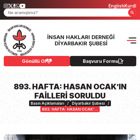
English
Kurdî
İNSAN HAKLARI DERNEĞI
DIYARBAKIR ŞUBESI
Gönüllü Ol
Başvuru Formu
893. HAFTA: HASAN OCAK’IN
FAİLLERİ SORULDU
Basın Açıklamaları
/
Diyarbakır Şubesi
/
893. HAFTA: HASAN OCAK’IN
FAİLLERİ SORULDU