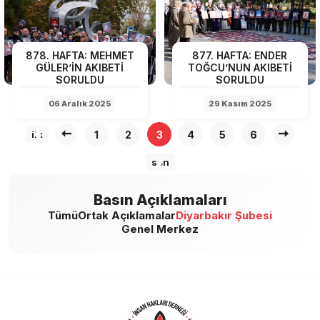
878. HAFTA: MEHMET
877. HAFTA: ENDER
GÜLER’İN AKIBETİ
TOĞCU’NUN AKIBETİ
SORULDU
SORULDU
06 Aralık 2025
29 Kasım 2025
1
2
3
4
5
6
ilk
son
Basın Açıklamaları
Tümü
Ortak Açıklamalar
Diyarbakır Şubesi
Genel Merkez