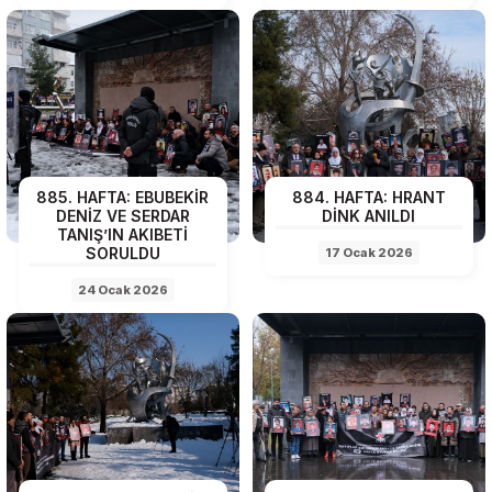
885. HAFTA: EBUBEKİR
884. HAFTA: HRANT
DENİZ VE SERDAR
DİNK ANILDI
TANIŞ’IN AKIBETİ
SORULDU
17 Ocak 2026
24 Ocak 2026