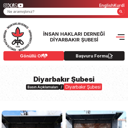
English
Kurdî
İNSAN HAKLARI DERNEĞI
DIYARBAKIR ŞUBESI
Gönüllü Ol
Başvuru Formu
Diyarbakır Şubesi
Diyarbakır Şubesi
Basın Açıklamaları
/