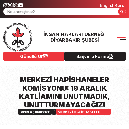
English
Kurdî
İNSAN HAKLARI DERNEĞI
DIYARBAKIR ŞUBESI
Gönüllü Ol
Başvuru Formu
MERKEZİ HAPİSHANELER
KOMİSYONU: 19 ARALIK
KATLİAMINI UNUTMADIK,
UNUTTURMAYACAĞIZ!
Basın Açıklamaları
/
MERKEZİ HAPİSHANELER
KOMİSYONU: 19 ARALIK
KATLİAMINI UNUTMADIK,
UNUTTURMAYACAĞIZ!