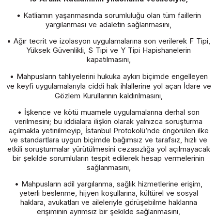
• Katliamın yaşanmasında sorumluluğu olan tüm faillerin
yargılanması ve adaletin sağlanmasını,
• Ağır tecrit ve izolasyon uygulamalarına son verilerek F Tipi,
Yüksek Güvenlikli, S Tipi ve Y Tipi Hapishanelerin
kapatılmasını,
• Mahpusların tahliyelerini hukuka aykırı biçimde engelleyen
ve keyfi uygulamalarıyla ciddi hak ihlallerine yol açan İdare ve
Gözlem Kurullarının kaldırılmasını,
• İşkence ve kötü muamele uygulamalarına derhal son
verilmesini; bu iddialara ilişkin olarak yalnızca soruşturma
açılmakla yetinilmeyip, İstanbul Protokolü’nde öngörülen ilke
ve standartlara uygun biçimde bağımsız ve tarafsız, hızlı ve
etkili soruşturmalar yürütülmesini cezasızlığa yol açılmayacak
bir şekilde sorumluların tespit edilerek hesap vermelerinin
sağlanmasını,
• Mahpusların adil yargılanma, sağlık hizmetlerine erişim,
yeterli beslenme, hijyen koşullarına, kültürel ve sosyal
haklara, avukatları ve aileleriyle görüşebilme haklarına
erişiminin ayrımsız bir şekilde sağlanmasını,