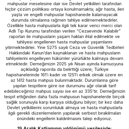
mahpuslar meselesine dair ise Devlet yetkilileri tarafından
hiçbir çözüm politikası ortaya konulmamakta; ağır hasta, ileri
yaşta ve engelli mahpuslar hapishanede kalamayacak
durumda olmalarına rağmen tahliye edilmemektedirler.
Özellikle hasta mahpuslarla ilgili tek karar verici merci olan
Adli Tıp Kurumu tarafından verilen “Cezaevinde Kalabilir”
raporları ile mahpusların yaşam hakları ihlal edilmekte ve
tahliyesi engellenen hasta mahpuslar yaşamlarını
yitirmektedirler. Yine 5275 sayılı Ceza ve Güvenlik Tedbirleri
Hakkındaki Kanun’dan kaynaklanan ve hasta mahpusların
tahliyelerini engelleyen hükümler yürürlükte kalmaya devam
etmektedir. Derneğimizin 2025 yılı Nisan ayında kamuoyuna
açıkladığı raporda da belirttiği üzere; Türkiye
hapishanelerinde 161’i kadın ve 1251’i erkek olmak üzere en
az 1412 hasta mahpus bulunmaktadır. Durumlarına göre
yapılan tespitlere göre ise durumunu ağır olarak tarif
edebileceğimiz mahpus sayısı ise en az 335’tir. Derneğimizin
tespit ettiğinden daha fazla mahpusun hapishanelerde birçok
sağlık sorunuyla karşı karşıya olduğunu biliyor; bir kez daha
Devlet yetkililerini sorumluluk almaya ve hasta mahpuslarla
ilgili gerekli düzenlemelerin yapılarak serbest bırakılmaları
önündeki engellerin kaldırılmasını talep ediyoruz.
19 Aralık Katliamının yıldönümü vesilesiyle;