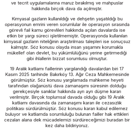
ve tecrit uygulamalarına maruz bırakılmış ve mahpuslar
hakkında birçok dava da açılmıştır.
Kimyasal gazların kullanıldığı ve dehşetin yaşatıldığı bu
operasyonun emrini veren sorumlular ile operasyon sırasında
görevli fail kamu görevlileri hakkında açılan davalarda ise
etkin bir yargı süreci işletilmemiştir. Operasyonda kullanılan
kimyasal gazların niteliğinin araştırılması talepleri ise sonuçsuz
kalmıştır. Söz konusu olayda insan yaşamını korumakla
mükellef olan devlet, bu yükümlülüğünü yerine getirmediği
gibi ihlallerin bizzat sorumlusu olmuştur.
19 Aralık katliamı faillerinin yargılandığı davalardan biri 17
Kasım 2025 tarihinde Bakırköy 13. Ağır Ceza Mahkemesinde
görülmüştür. Söz konusu yargılamada mahkeme heyeti
tarafından olağanüstü dava zamanaşımı süresinin dolduğu
gerekçesiyle sanıklar hakkında ayrı ayrı düşme kararı
verilmiştir. Birçok toplumsal davada olduğu gibi 19 Aralık
katliamı davasında da zamanaşımı kararı ile cezasızlık
politikası sürdürülmüştür. Söz konusu kararı kabul edilemez
buluyor ve katliamda sorumluluğu bulunan failler hak ettikleri
cezaları alana dek mücadelemizi sürdüreceğimizi buradan bir
kez daha bildiriyoruz.