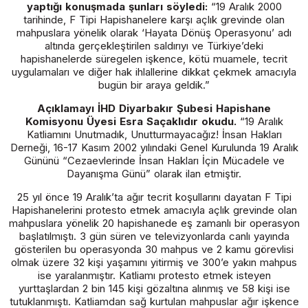
yaptığı konuşmada şunları söyledi:
“19 Aralık 2000
tarihinde, F Tipi Hapishanelere karşı açlık grevinde olan
mahpuslara yönelik olarak ‘Hayata Dönüş Operasyonu’ adı
altında gerçekleştirilen saldırıyı ve Türkiye’deki
hapishanelerde süregelen işkence, kötü muamele, tecrit
uygulamaları ve diğer hak ihlallerine dikkat çekmek amacıyla
bugün bir araya geldik.”
Açıklamayı İHD Diyarbakır Şubesi Hapishane
Komisyonu Üyesi Esra Saçaklıdır okudu.
“19 Aralık
Katliamını Unutmadık, Unutturmayacağız! İnsan Hakları
Derneği, 16-17 Kasım 2002 yılındaki Genel Kurulunda 19 Aralık
Gününü “Cezaevlerinde İnsan Hakları İçin Mücadele ve
Dayanışma Günü” olarak ilan etmiştir.
25 yıl önce 19 Aralık’ta ağır tecrit koşullarını dayatan F Tipi
Hapishanelerini protesto etmek amacıyla açlık grevinde olan
mahpuslara yönelik 20 hapishanede eş zamanlı bir operasyon
başlatılmıştı. 3 gün süren ve televizyonlarda canlı yayında
gösterilen bu operasyonda 30 mahpus ve 2 kamu görevlisi
olmak üzere 32 kişi yaşamını yitirmiş ve 300’e yakın mahpus
ise yaralanmıştır. Katliamı protesto etmek isteyen
yurttaşlardan 2 bin 145 kişi gözaltına alınmış ve 58 kişi ise
tutuklanmıştı. Katliamdan sağ kurtulan mahpuslar ağır işkence