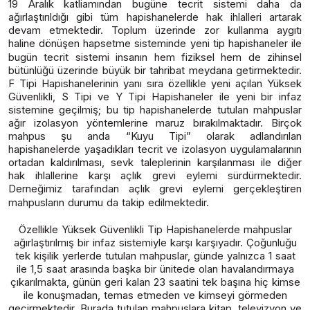
19 Aralık katliamından bugüne tecrit sistemi daha da
ağırlaştırıldığı gibi tüm hapishanelerde hak ihlalleri artarak
devam etmektedir. Toplum üzerinde zor kullanma aygıtı
haline dönüşen hapsetme sisteminde yeni tip hapishaneler ile
bugün tecrit sistemi insanın hem fiziksel hem de
zihinsel
bütünlüğü üzerinde büyük bir tahribat meydana getirmektedir.
F Tipi Hapishanelerinin yanı sıra özellikle yeni açılan Yüksek
Güvenlikli, S Tipi ve Y Tipi Hapishaneler ile yeni bir infaz
sistemine geçilmiş; bu tip hapishanelerde tutulan mahpuslar
ağır izolasyon yöntemlerine maruz bırakılmaktadır. Birçok
mahpus şu anda “Kuyu Tipi” olarak adlandırılan
hapishanelerde yaşadıkları tecrit ve izolasyon uygulamalarının
ortadan kaldırılması, sevk taleplerinin karşılanması ile diğer
hak ihlallerine karşı açlık grevi eylemi sürdürmektedir.
Derneğimiz tarafından açlık grevi eylemi gerçekleştiren
mahpusların durumu da takip edilmektedir.
Özellikle Yüksek Güvenlikli Tip Hapishanelerde mahpuslar
ağırlaştırılmış bir infaz sistemiyle karşı karşıyadır. Çoğunluğu
tek kişilik yerlerde tutulan mahpuslar, günde yalnızca 1 saat
ile 1,5 saat arasında başka bir ünitede olan havalandırmaya
çıkarılmakta, günün geri kalan 23 saatini tek başına hiç kimse
ile konuşmadan, temas etmeden ve kimseyi görmeden
geçirmektedir. Burada tutulan mahpuslara kitap, televizyon ve