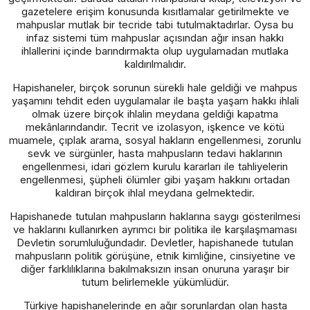
gazetelere erişim konusunda kısıtlamalar getirilmekte ve
mahpuslar mutlak bir tecride tabi tutulmaktadırlar. Oysa bu
infaz sistemi tüm mahpuslar açısından ağır insan hakkı
ihlallerini içinde barındırmakta olup uygulamadan mutlaka
kaldırılmalıdır.
Hapishaneler, birçok sorunun sürekli hale geldiği ve mahpus
yaşamını tehdit eden uygulamalar ile başta yaşam hakkı ihlali
olmak üzere birçok ihlalin meydana geldiği kapatma
mekânlarındandır. Tecrit ve izolasyon, işkence ve kötü
muamele, çıplak arama, sosyal hakların engellenmesi, zorunlu
sevk ve sürgünler, hasta mahpusların tedavi haklarının
engellenmesi, idari gözlem kurulu kararları ile tahliyelerin
engellenmesi, şüpheli ölümler gibi yaşam hakkını ortadan
kaldıran birçok ihlal meydana gelmektedir.
Hapishanede tutulan mahpusların haklarına saygı gösterilmesi
ve haklarını kullanırken ayrımcı bir politika ile karşılaşmaması
Devletin sorumluluğundadır. Devletler, hapishanede tutulan
mahpusların politik görüşüne, etnik kimliğine, cinsiyetine ve
diğer farklılıklarına bakılmaksızın insan onuruna yaraşır bir
tutum belirlemekle yükümlüdür.
Türkiye hapishanelerinde en ağır sorunlardan olan hasta