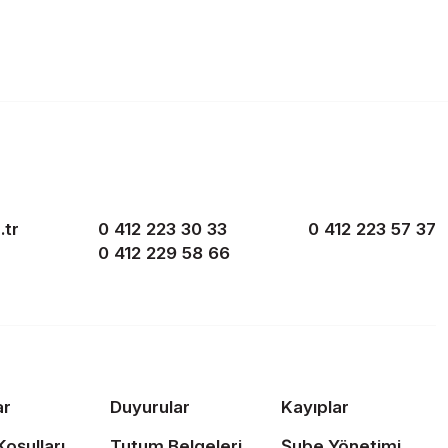
.tr
0 412 223 30 33
0 412 223 57 37
0 412 229 58 66
ar
Duyurular
Kayıplar
Koşulları
Tutum Belgeleri
Şube Yönetimi