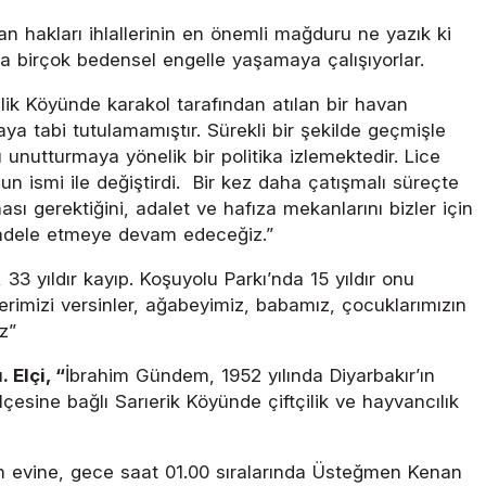
an hakları ihlallerinin en önemli mağduru ne yazık ki
eya birçok bedensel engelle yaşamaya çalışıyorlar.
ik Köyünde karakol tarafından atılan bir havan
aya tabi tutulamamıştır. Sürekli bir şekilde geçmişle
 unutturmaya yönelik bir politika izlemektedir. Lice
n ismi ile değiştirdi. Bir kez daha çatışmalı süreçte
sı gerektiğini, adalet ve hafıza mekanlarını bizler için
cadele etmeye devam edeceğiz.”
3 yıldır kayıp. Koşuyolu Parkı’nda 15 yıldır onu
lerimizi versinler, ağabeyimiz, babamız, çocuklarımızın
z”
Elçi, “
İbrahim Gündem, 1952 yılında Diyarbakır’ın
lçesine bağlı Sarıerik Köyünde çiftçilik ve hayvancılık
in evine, gece saat 01.00 sıralarında Üsteğmen Kenan