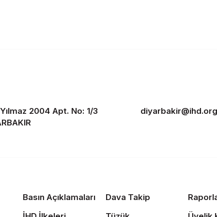
. Yılmaz 2004 Apt. No: 1/3
diyarbakir@ihd.org
YARBAKIR
Basın Açıklamaları
Dava Takip
Raporl
İHD İlkeleri
Tüzük
Üyelik 