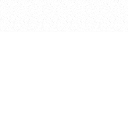
Önkol ve İbrahim Gündem’in failleri
soruldu