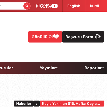
English
Kurdî
Gönüllü Ol
Başvuru Formu
urular
Yayınlar
Raporlar
Haberler
/
Kayıp Yakınları 816. Hafta: Ceylan