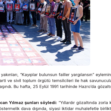
yakınları, “Kayıplar bulunsun failler yargılansın” eylemi
rti ve sivil toplum örgütü temsilcileri ile hak savunucul
ı taşındı. Bu hafta, 25 Eylül 1991 tarihinde Hazro’da göza
an Yılmaz şunları söyledi:
“Yıllardır gözaltında zorla 
termelik dava dışında, siyasi iktidar muhalefetle birlik