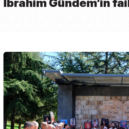
İbrahim Gündem’in fail