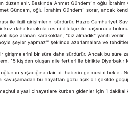
kın düzenlenir. Baskında Ahmet Gündem’in oğlu İbrahim 
hmet Gündem, oğlu İbrahim Gündem’i sorar, ancak kendisin
ile ilgili girişimlerini sürdürür. Hazro Cumhuriyet Sav
 kez daha karakola resmi dilekçe ile başvuruda bulunur.
. Valilikçe aranan karakoldan, “biz almadık” yanıtı veril
yle şeyler yapmaz’” şeklinde azarlamalara ve tehditler
girişmelerini bir süre daha sürdürür. Ancak bu süre zar
, 15 kişiden oluşan aile fertleri ile birlikte Diyarbakı
lunun yaşadığına dair bir haberin gelmesini bekler. N
a kavuşamadan bu hayattan gözü açık bir şekilde göçüp 
eçhul siyasi cinayetlere kurban gidenler için 1 dakikal