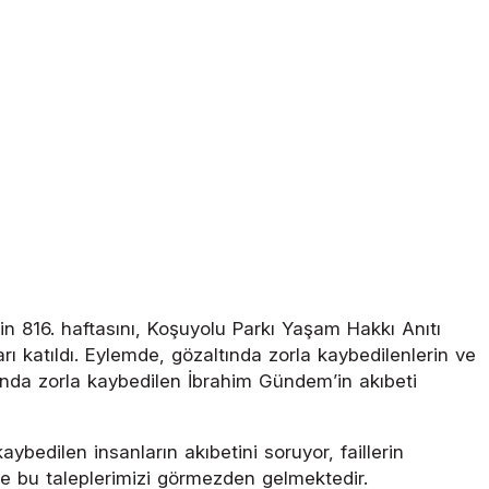
nin 816. haftasını, Koşuyolu Parkı Yaşam Hakkı Anıtı
arı katıldı. Eylemde, gözaltında zorla kaybedilenlerin ve
ltında zorla kaybedilen İbrahim Gündem’in akıbeti
kaybedilen insanların akıbetini soruyor, faillerin
te bu taleplerimizi görmezden gelmektedir.