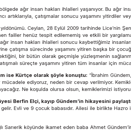
gede ağır insan hakları ihlalleri yaşanıyor. Bu ağır ins
cı artıklarıyla, çatışmalar sonucu yaşamını yitirdiler v
ıldönümü. Ceylan, 28 Eylül 2009 tarihinde Lice’nin Şenl
n failler henüz tespit edilememiş ve etkili bir yargılam
ğır insan hakları ihlalleri sonucu kaybettiğimiz insanları
yine çatışma sürecinde yaşamını yitiren başka bir çocuğu
ektiğini, bir bütün olarak geçmişle yüzleşmenin sağlanma
atışmalı süreçte yaşamını yitiren tüm insanlar için mü
m ise Kürtçe olarak şöyle konuştu:
“İbrahim Gündem, 3
ldır mücadele ediyoruz, neden bir cevap verilmiyor. Kemik
acağız. Ne koşulda olursa olsun, kemiklerimizi istiyoru
si Berfin Elçi, kayıp Gündem’in hikayesini paylaştı. 
r. Evli ve 9 çocuk babasıdır. Ailesi ile birlikte Hazro i
 bağlı Sarıerik köyünde ikamet eden baba Ahmet Gündem’