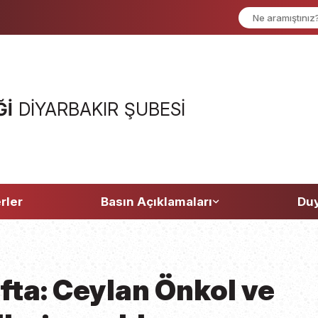
ĞI
DIYARBAKIR ŞUBESI
rler
Basın Açıklamaları
Duy
afta: Ceylan Önkol ve