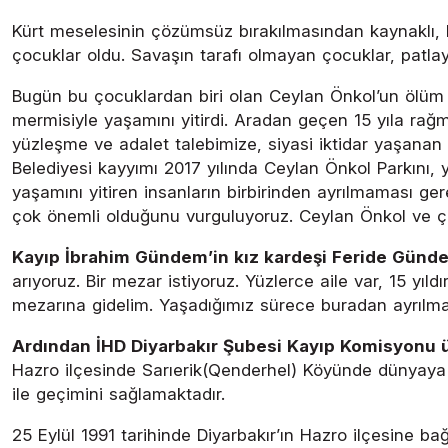
Kürt meselesinin çözümsüz bırakılmasından kaynaklı, böl
çocuklar oldu. Savaşın tarafı olmayan çocuklar, patlayı
Bugün bu çocuklardan biri olan Ceylan Önkol’un ölüm y
mermisiyle yaşamını yitirdi. Aradan geçen 15 yıla rağme
yüzleşme ve adalet talebimize, siyasi iktidar yaşanan a
Belediyesi kayyımı 2017 yılında Ceylan Önkol Parkını, 
yaşamını yitiren insanların birbirinden ayrılmaması ger
çok önemli olduğunu vurguluyoruz. Ceylan Önkol ve ç
Kayıp İbrahim Gündem’in kız kardeşi Feride Günde
arıyoruz. Bir mezar istiyoruz. Yüzlerce aile var, 15 yı
mezarına gidelim. Yaşadığımız sürece buradan ayrılmay
Ardından İHD Diyarbakır Şubesi Kayıp Komisyonu üye
Hazro ilçesinde Sarıerik(Qenderhel) Köyünde dünyaya geli
ile geçimini sağlamaktadır.
25 Eylül 1991 tarihinde Diyarbakır’ın Hazro ilçesine