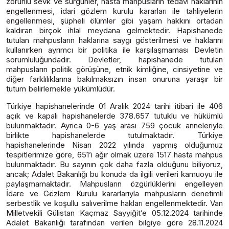
zorunlu sevk ve sürgünler, hasta mahpusların tedavi haklarının
engellenmesi, idari gözlem kurulu kararları ile tahliyelerin
engellenmesi, şüpheli ölümler gibi yaşam hakkını ortadan
kaldıran birçok ihlal meydana gelmektedir. Hapishanede
tutulan mahpusların haklarına saygı gösterilmesi ve haklarını
kullanırken ayrımcı bir politika ile karşılaşmaması Devletin
sorumluluğundadır. Devletler, hapishanede tutulan
mahpusların politik görüşüne, etnik kimliğine, cinsiyetine ve
diğer farklılıklarına bakılmaksızın insan onuruna yaraşır bir
tutum belirlemekle yükümlüdür.
Türkiye hapishanelerinde 01 Aralık 2024 tarihi itibari ile 406
açık ve kapalı hapishanelerde 378.657 tutuklu ve hükümlü
bulunmaktadır. Ayrıca 0-6 yaş arası 759 çocuk anneleriyle
birlikte hapishanelerde tutulmaktadır. Türkiye
hapishanelerinde Nisan 2022 yılında yapmış olduğumuz
tespitlerimize göre, 651’i ağır olmak üzere 1517 hasta mahpus
bulunmaktadır. Bu sayının çok daha fazla olduğunu biliyoruz,
ancak; Adalet Bakanlığı bu konuda da ilgili verileri kamuoyu ile
paylaşmamaktadır. Mahpusların özgürlüklerini engelleyen
İdare ve Gözlem Kurulu kararlarıyla mahpusların denetimli
serbestlik ve koşullu salıverilme hakları engellenmektedir. Van
Milletvekili Gülistan Kaçmaz Sayyiğit’e 05.12.2024 tarihinde
Adalet Bakanlığı tarafından verilen bilgiye göre 28.11.2024