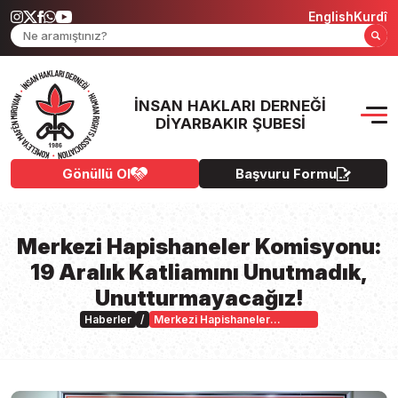
English
Kurdî
İNSAN HAKLARI DERNEĞI
DIYARBAKIR ŞUBESI
Gönüllü Ol
Başvuru Formu
Merkezi Hapishaneler Komisyonu:
19 Aralık Katliamını Unutmadık,
Unutturmayacağız!
Haberler
/
Merkezi Hapishaneler
Komisyonu: 19 Aralık
Katliamını Unutmadık,
Unutturmayacağız!