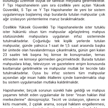
bütünlüğü üzerinde büyük bir tahribat meydana getirmektedir.
F Tipi Hapishanelerin yanı sıra özellikle yeni açılan Yüksek
Güvenlikli, S Tipi ve Y Tipi Hapishaneler ile yeni bir sistem
uygulanmaya başlanmış olup buralarda tutulan mahpuslar çok
ağır izolasyon yöntemlerine maruz bırakılmaktadır.
Özellikle Yüksek Güvenlikli Tip Hapishanelerde ister tutuklu
ister hükümlü olsun tüm mahpuslar ağırlaştırılmış mahpus
statüsündeki mahpuslara uygulanan infaz sisteminde
tutulmaktadırlar. Çoğunluğu tek kişilik yerlerde tutulan
mahpuslar, günde yalnızca 1 saat ile 1,5 saat arasında başka
bir ünitede olan havalandırmaya çıkarılmakta, günün geri kalan
23 saatini tek başına hiç kimse ile konuşmadan, temas
etmeden ve kimseyi görmeden geçirmektedir. Burada tutulan
mahpuslara kitap, televizyon ve gazetelere erişim konusunda
kısıtlamalar getirilmekte ve mahpuslar mutlak bir tecride tabi
tutulmaktadırlar. Oysa bu infaz sistemi tüm mahpuslar
açısından ağır insan hakkı ihlallerini içinde barındırmakta olup
bu sistem uygulamadan mutlaka kaldırılmalıdır.
Hapishaneler, birçok sorunun sürekli hale geldiği ve mahpus
yaşamını tehdit eden uygulamalar ile birer “insan hakları ihlal
merkezlerine” dönüşmüştür. Tecrit ve izolasyon, işkence ve
kötü muamele, 2 çıplak arama, sosyal hakların engellenmesi,