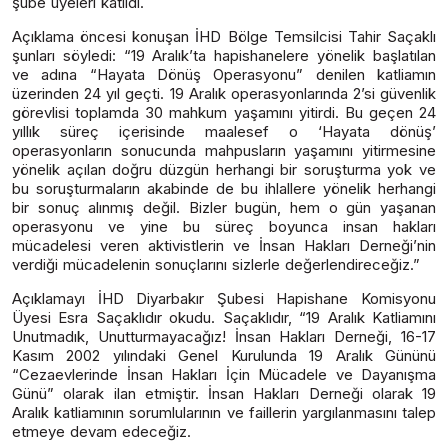
şube üyeleri katıldı.
Açıklama öncesi konuşan İHD Bölge Temsilcisi Tahir Saçaklı
şunları söyledi: “19 Aralık’ta hapishanelere yönelik başlatılan
ve adına “Hayata Dönüş Operasyonu” denilen katliamın
üzerinden 24 yıl geçti. 19 Aralık operasyonlarında 2’si güvenlik
görevlisi toplamda 30 mahkum yaşamını yitirdi. Bu geçen 24
yıllık süreç içerisinde maalesef o ‘Hayata dönüş’
operasyonların sonucunda mahpusların yaşamını yitirmesine
yönelik açılan doğru düzgün herhangi bir soruşturma yok ve
bu soruşturmaların akabinde de bu ihlallere yönelik herhangi
bir sonuç alınmış değil. Bizler bugün, hem o gün yaşanan
operasyonu ve yine bu süreç boyunca insan hakları
mücadelesi veren aktivistlerin ve İnsan Hakları Derneği’nin
verdiği mücadelenin sonuçlarını sizlerle değerlendireceğiz.”
Açıklamayı İHD Diyarbakır Şubesi Hapishane Komisyonu
Üyesi Esra Saçaklıdır okudu. Saçaklıdır, “19 Aralık Katliamını
Unutmadık, Unutturmayacağız! İnsan Hakları Derneği, 16-17
Kasım 2002 yılındaki Genel Kurulunda 19 Aralık Gününü
“Cezaevlerinde İnsan Hakları İçin Mücadele ve Dayanışma
Günü” olarak ilan etmiştir. İnsan Hakları Derneği olarak 19
Aralık katliamının sorumlularının ve faillerin yargılanmasını talep
etmeye devam edeceğiz.