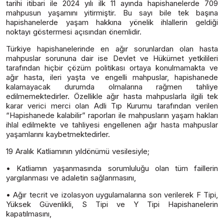
tarihi itibari ile 2024 yılı ilk 11 ayında hapishanelerde 709
mahpusun yaşamını yitirmiştir. Bu sayı bile tek başına
hapishanelerde yaşam hakkına yönelik ihlallerin geldiği
noktayı göstermesi açısından önemlidir.
Türkiye hapishanelerinde en ağır sorunlardan olan hasta
mahpuslar sorununa dair ise Devlet ve Hükümet yetkilileri
tarafından hiçbir çözüm politikası ortaya konulmamakta ve
ağır hasta, ileri yaşta ve engelli mahpuslar, hapishanede
kalamayacak durumda olmalarına rağmen tahliye
edilmemektedirler. Özellikle ağır hasta mahpuslarla ilgili tek
karar verici merci olan Adli Tıp Kurumu tarafından verilen
“Hapishanede kalabilir” raporları ile mahpusların yaşam hakları
ihlal edilmekte ve tahliyesi engellenen ağır hasta mahpuslar
yaşamlarını kaybetmektedirler.
19 Aralık Katliamının yıldönümü vesilesiyle;
• Katliamın yaşanmasında sorumluluğu olan tüm faillerin
yargılanması ve adaletin sağlanmasını,
• Ağır tecrit ve izolasyon uygulamalarına son verilerek F Tipi,
Yüksek Güvenlikli, S Tipi ve Y Tipi Hapishanelerin
kapatılmasını,