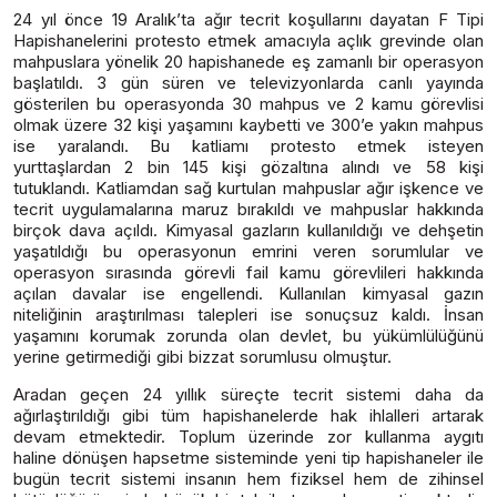
24 yıl önce 19 Aralık’ta ağır tecrit koşullarını dayatan F Tipi
Hapishanelerini protesto etmek amacıyla açlık grevinde olan
mahpuslara yönelik 20 hapishanede eş zamanlı bir operasyon
başlatıldı. 3 gün süren ve televizyonlarda canlı yayında
gösterilen bu operasyonda 30 mahpus ve 2 kamu görevlisi
olmak üzere 32 kişi yaşamını kaybetti ve 300’e yakın mahpus
ise yaralandı. Bu katliamı protesto etmek isteyen
yurttaşlardan 2 bin 145 kişi gözaltına alındı ve 58 kişi
tutuklandı. Katliamdan sağ kurtulan mahpuslar ağır işkence ve
tecrit uygulamalarına maruz bırakıldı ve mahpuslar hakkında
birçok dava açıldı. Kimyasal gazların kullanıldığı ve dehşetin
yaşatıldığı bu operasyonun emrini veren sorumlular ve
operasyon sırasında görevli fail kamu görevlileri hakkında
açılan davalar ise engellendi. Kullanılan kimyasal gazın
niteliğinin araştırılması talepleri ise sonuçsuz kaldı. İnsan
yaşamını korumak zorunda olan devlet, bu yükümlülüğünü
yerine getirmediği gibi bizzat sorumlusu olmuştur.
Aradan geçen 24 yıllık süreçte tecrit sistemi daha da
ağırlaştırıldığı gibi tüm hapishanelerde hak ihlalleri artarak
devam etmektedir. Toplum üzerinde zor kullanma aygıtı
haline dönüşen hapsetme sisteminde yeni tip hapishaneler ile
bugün tecrit sistemi insanın hem fiziksel hem de zihinsel