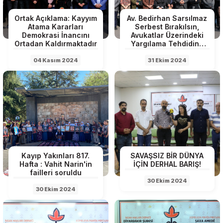
Ortak Açıklama: Kayyım
Av. Bedirhan Sarsılmaz
Atama Kararları
Serbest Bırakılsın,
Demokrasi İnancını
Avukatlar Üzerindeki
Ortadan Kaldırmaktadır
Yargılama Tehdidine
Son Verilsin
04 Kasım 2024
31 Ekim 2024
Kayıp Yakınları 817.
SAVAŞSIZ BİR DÜNYA
Hafta : Vahit Narin'in
İÇİN DERHAL BARIŞ!
failleri soruldu
30 Ekim 2024
30 Ekim 2024