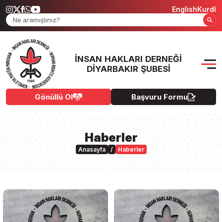
English
Kurdî
İNSAN HAKLARI DERNEĞI
DIYARBAKIR ŞUBESI
Gönüllü Ol
Başvuru Formu
Haberler
Anasayfa
/
Haberler