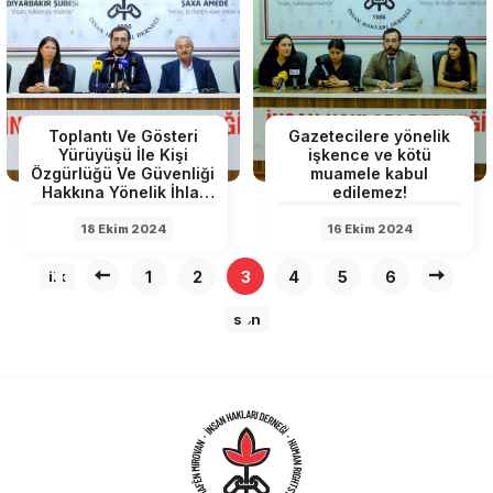
Toplantı Ve Gösteri
Gazetecilere yönelik
Yürüyüşü İle Kişi
işkence ve kötü
Özgürlüğü Ve Güvenliği
muamele kabul
Hakkına Yönelik İhlal
edilemez!
Raporu açıklandı
18 Ekim 2024
16 Ekim 2024
1
2
3
4
5
6
ilk
son