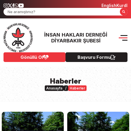
English
Kurdî
İNSAN HAKLARI DERNEĞI
DIYARBAKIR ŞUBESI
Gönüllü Ol
Başvuru Formu
Haberler
Anasayfa
/
Haberler