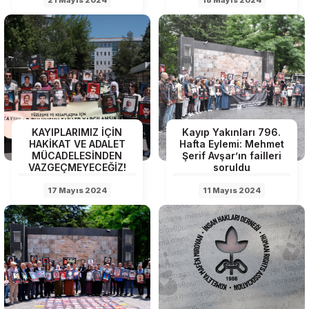
21 Mayıs 2024
18 Mayıs 2024
KAYIPLARIMIZ İÇİN
Kayıp Yakınları 796.
HAKİKAT VE ADALET
Hafta Eylemi: Mehmet
MÜCADELESİNDEN
Şerif Avşar’ın failleri
VAZGEÇMEYECEĞİZ!
soruldu
17 Mayıs 2024
11 Mayıs 2024