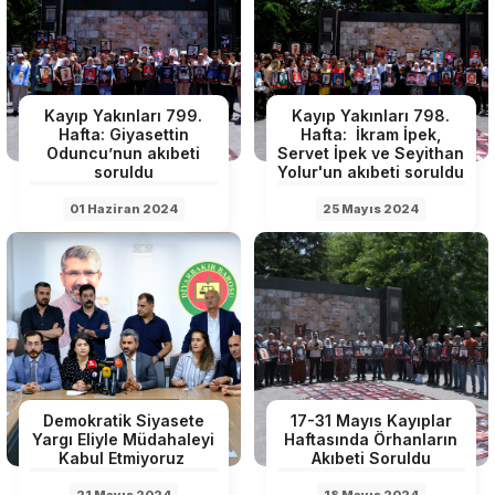
Kayıp Yakınları 799.
Kayıp Yakınları 798.
Hafta: Giyasettin
Hafta: İkram İpek,
Oduncu’nun akıbeti
Servet İpek ve Seyithan
soruldu
Yolur'un akıbeti soruldu
01 Haziran 2024
25 Mayıs 2024
Demokratik Siyasete
17-31 Mayıs Kayıplar
Yargı Eliyle Müdahaleyi
Haftasında Örhanların
Kabul Etmiyoruz
Akıbeti Soruldu