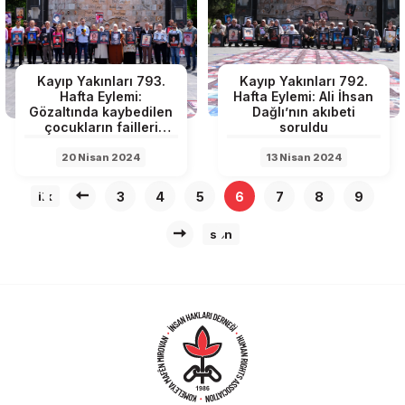
Kayıp Yakınları 793.
Kayıp Yakınları 792.
Hafta Eylemi:
Hafta Eylemi: Ali İhsan
Gözaltında kaybedilen
Dağlı’nın akıbeti
çocukların failleri
soruldu
soruldu
20 Nisan 2024
13 Nisan 2024
3
4
5
6
7
8
9
ilk
son